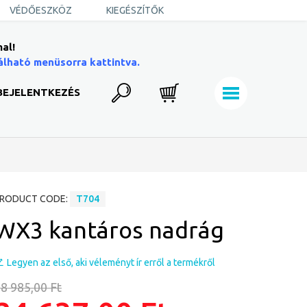
VÉDŐESZKÖZ
KIEGÉSZÍTŐK
al!
álható menüsorra kattintva.
BEJELENTKEZÉS
RODUCT CODE:
T704
WX3 kantáros nadrág
Legyen az első, aki véleményt ír erről a termékről
8 985,00 Ft