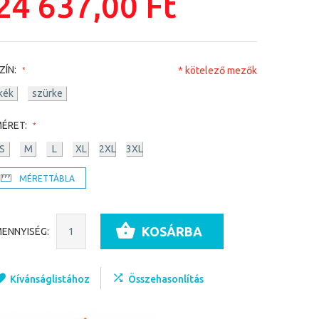
24 637,00 Ft
ZÍN:
* kötelező mezők
kék
szürke
ÉRET:
S
M
L
XL
2XL
3XL
MÉRETTÁBLA
KOSÁRBA
ENNYISÉG:
Kívánságlistához
Összehasonlítás