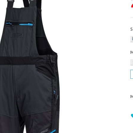
S
M
M