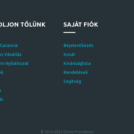
OLJON TŐLÜNK
SAJÁT FIÓK
 Garancia
Bejelentkezés
s Vásárlás
Kosár
i Nyilatkozat
Kívánságlista
ok
Rendelések
Segítség
a
ás
© 2016-2023 Divine Providence