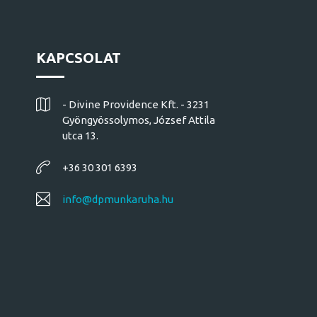
KAPCSOLAT
- Divine Providence Kft. - 3231
Gyöngyössolymos, József Attila
utca 13.
+36 30 301 6393
info@dpmunkaruha.hu