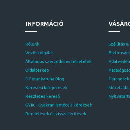
INFORMÁCIÓ
VÁSÁR
Rólunk
Szállítás &
Vevőszolgálat
Biztonságo
Általános szerződéses feltételek
Adatvédelm
Oldaltérkép
Katalógus
DP Munkaruha Blog
Partnerek
Keresési kifejezések
Mérettábl
Részletes kereső
Nyitvatart
GYIK - Gyakran ismételt kérdések
Rendelések és visszatérítések