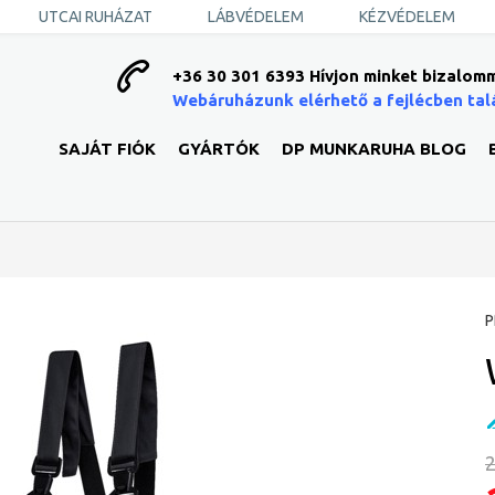
UTCAI RUHÁZAT
LÁBVÉDELEM
KÉZVÉDELEM
+36 30 301 6393 Hívjon minket bizalomm
Webáruházunk elérhető a fejlécben tal
SAJÁT FIÓK
GYÁRTÓK
DP MUNKARUHA BLOG
P
2