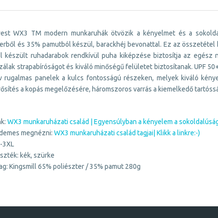
est WX3 TM modern munkaruhák ötvözik a kényelmet és a sokoldal
erből és 35% pamutból készül, barackhéj bevonattal. Ez az összetétel 
l készült ruhadarabok rendkívül puha kiképzése biztosítja az egész 
zálak strapabíróságot és kiváló minőségű felületet biztosítanak. UPF 50
ív rugalmas panelek a kulcs fontosságú részeken, melyek kiváló kénye
ősítés a kopás megelőzésére, háromszoros varrás a kiemelkedő tartósság
nk:
WX3 munkaruházati család | Egyensúlyban a kényelem a sokoldalúság 
érdemes megnézni:
WX3 munkaruházati család tagjai| Klikk a linkre:-)
S-3XL
szték: kék, szürke
ag: Kingsmill 65% poliészter / 35% pamut 280g