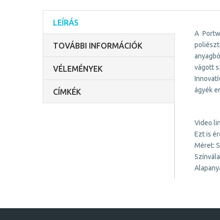
LEÍRÁS
A Portw
poliészt
TOVÁBBI INFORMÁCIÓK
anyagbó
vágott s
VÉLEMÉNYEK
Innovat
ágyék er
CÍMKÉK
Video li
Ezt is 
Méret: 
Színvála
Alapany