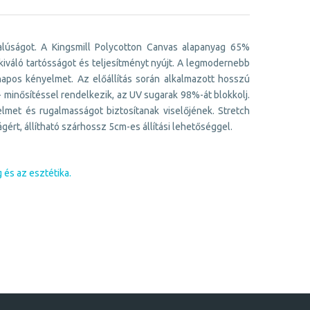
úságot. A Kingsmill Polycotton Canvas alapanyag 65%
kiváló tartósságot és teljesítményt nyújt. A legmodernebb
napos kényelmet. Az előállítás során alkalmazott hosszú
+ minősítéssel rendelkezik, az UV sugarak 98%-át blokkolj.
lmet és rugalmasságot biztosítanak viselőjének. Stretch
ért, állítható szárhossz 5cm-es állítási lehetőséggel.
és az esztétika.