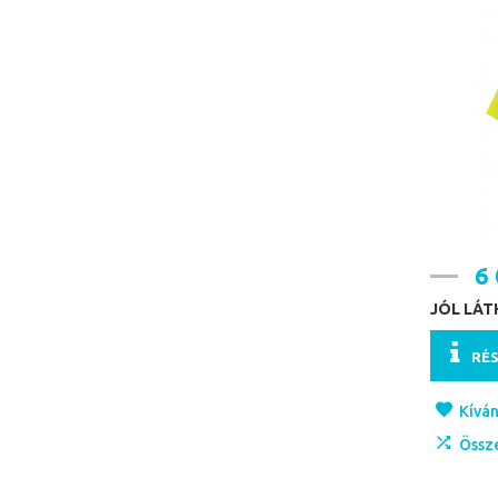
6 
JÓL LÁ
RÉ
Kíván
Össz