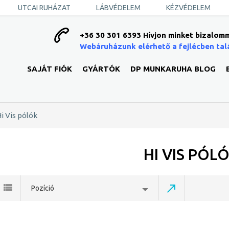
UTCAI RUHÁZAT
LÁBVÉDELEM
KÉZVÉDELEM
+36 30 301 6393 Hívjon minket bizalomm
Webáruházunk elérhető a fejlécben tal
SAJÁT FIÓK
GYÁRTÓK
DP MUNKARUHA BLOG
i Vis pólók
HI VIS PÓL
Pozíció