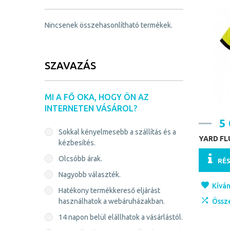
Nincsenek összehasonlítható termékek.
SZAVAZÁS
MI A FŐ OKA, HOGY ÖN AZ
INTERNETEN VÁSÁROL?
5 
Sokkal kényelmesebb a szállítás és a
YARD F
kézbesítés.
Olcsóbb árak.
RÉ
Nagyobb választék.
Kíván
Hatékony termékkereső eljárást
használhatok a webáruházakban.
Össz
14 napon belül elállhatok a vásárlástól.