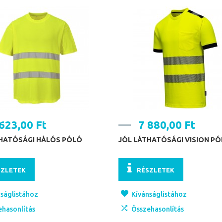
623,00 Ft
7 880,00 Ft
THATÓSÁGI HÁLÓS PÓLÓ
JÓL LÁTHATÓSÁGI VISION P
SZLETEK
RÉSZLETEK
ságlistához
Kívánságlistához
ehasonlítás
Összehasonlítás