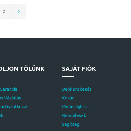
2
OLJON TŐLÜNK
SAJÁT FIÓK
 Garancia
Bejelentkezés
s Vásárlás
Kosár
i Nyilatkozat
Kívánságlista
ok
Rendelések
Segítség