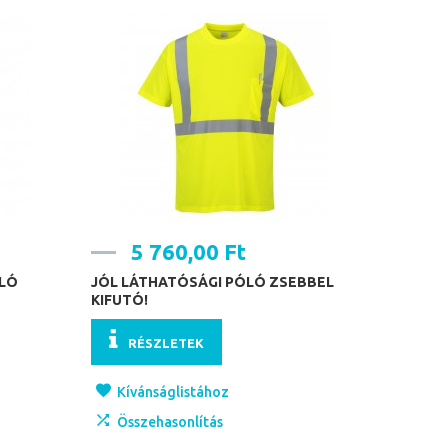
5 760,00 Ft
ÓLÓ
JÓL LÁTHATÓSÁGI PÓLÓ ZSEBBEL
KIFUTÓ!
RÉSZLETEK
Kívánságlistához
Összehasonlítás