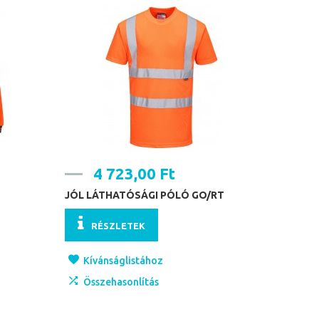
4 723,00 Ft
JÓL LÁTHATÓSÁGI PÓLÓ GO/RT
RÉSZLETEK
Kívánságlistához
Összehasonlítás