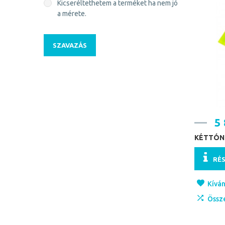
Kicseréltethetem a terméket ha nem jó
a mérete.
SZAVAZÁS
5 
KÉTTÓN
RÉ
Kíván
Össz