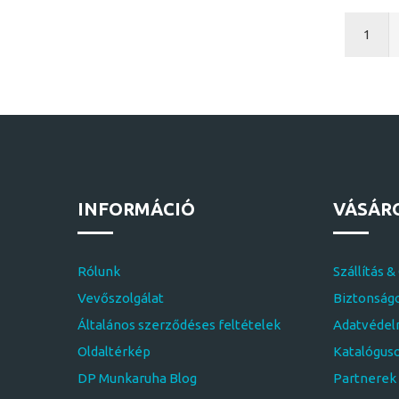
1
INFORMÁCIÓ
VÁSÁR
Rólunk
Szállítás &
Vevőszolgálat
Biztonságo
Általános szerződéses feltételek
Adatvédelm
Oldaltérkép
Katalógus
DP Munkaruha Blog
Partnerek