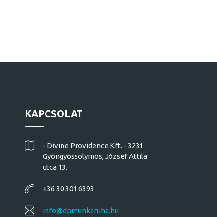
KAPCSOLAT
- Divine Providence Kft. - 3231
Gyöngyössolymos, József Attila
utca 13.
+36 30 301 6393
info@dpmunkaruha.hu