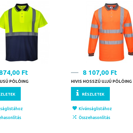
874,00 Ft
8 107,00 Ft
USÚ PÓLÓING
HIVIS HOSSZÚ UJJÚ PÓLÓING
SZLETEK
RÉSZLETEK
ságlistához
Kívánságlistához
ehasonlítás
Összehasonlítás