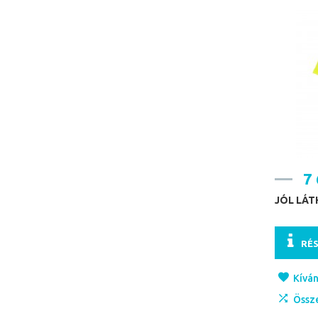
7 
JÓL LÁ
RÉ
Kíván
Össz