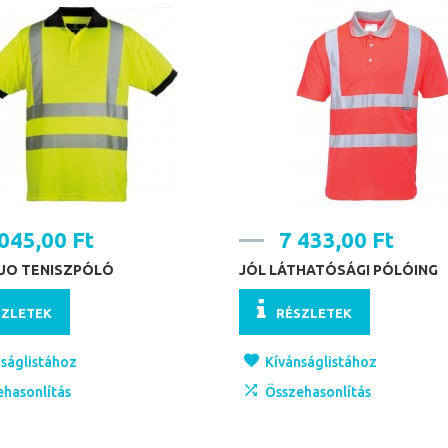
045,00 Ft
7 433,00 Ft
LUO TENISZPÓLÓ
JÓL LÁTHATÓSÁGI PÓLÓING
SZLETEK
RÉSZLETEK
ságlistához
Kívánságlistához
ehasonlítás
Összehasonlítás