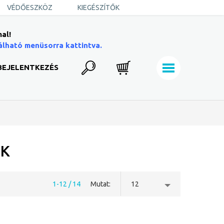
VÉDŐESZKÖZ
KIEGÉSZÍTŐK
al!
álható menüsorra kattintva.
BEJELENTKEZÉS
ÓK
1-12 / 14
Mutat
12