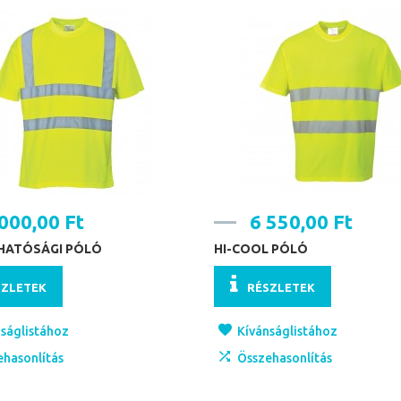
000,00 Ft
6 550,00 Ft
THATÓSÁGI PÓLÓ
HI-COOL PÓLÓ
SZLETEK
RÉSZLETEK
ságlistához
Kívánságlistához
ehasonlítás
Összehasonlítás