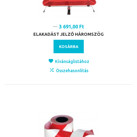
3 691,00 Ft
ELAKADÁST JELZŐ HÁROMSZÖG
KOSÁRBA
Kívánságlistához
Összehasonlítás