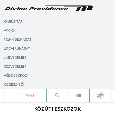
KIÁRÚSÍTÁS
AKCIÓ
MUNKARUHÁZAT
UTCAI RUHÁZAT
LÁBVÉDELEM
KÉZVÉDELEM
VÉDŐESZKÖZ
KIEGÉSZÍTŐK
Menü
0
KÖZÚTI ESZKÖZÖK