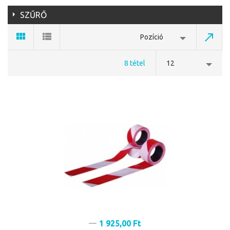
SZŰRŐ
Pozíció
8 tétel
12
1 925,00 Ft