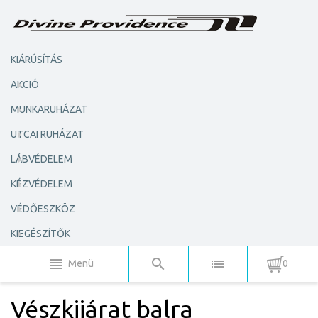
KIÁRÚSÍTÁS
AKCIÓ
MUNKARUHÁZAT
UTCAI RUHÁZAT
LÁBVÉDELEM
KÉZVÉDELEM
VÉDŐESZKÖZ
KIEGÉSZÍTŐK
Menü
0
Vészkijárat balra