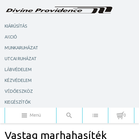
KIÁRÚSÍTÁS
AKCIÓ
MUNKARUHÁZAT
UTCAI RUHÁZAT
LÁBVÉDELEM
KÉZVÉDELEM
VÉDŐESZKÖZ
KIEGÉSZÍTŐK
Menü
0
Vastag marhahasíték