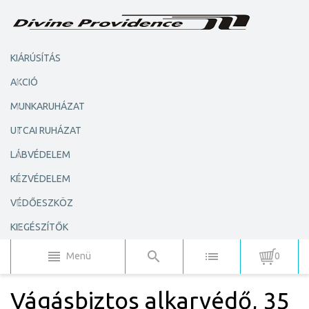
KIÁRÚSÍTÁS
AKCIÓ
MUNKARUHÁZAT
UTCAI RUHÁZAT
LÁBVÉDELEM
KÉZVÉDELEM
VÉDŐESZKÖZ
KIEGÉSZÍTŐK
Menü
0
Vágásbiztos alkarvédő, 35