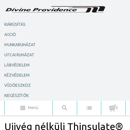
KIÁRÚSÍTÁS
AKCIÓ
MUNKARUHÁZAT
UTCAI RUHÁZAT
LÁBVÉDELEM
KÉZVÉDELEM
VÉDŐESZKÖZ
KIEGÉSZÍTŐK
Menü
0
Ujjvég nélküli Thinsulate®