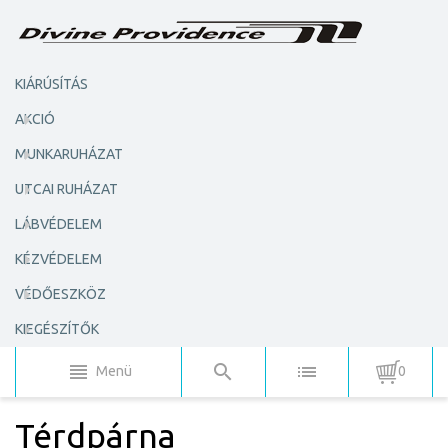
KIÁRÚSÍTÁS
AKCIÓ
MUNKARUHÁZAT
UTCAI RUHÁZAT
LÁBVÉDELEM
KÉZVÉDELEM
VÉDŐESZKÖZ
KIEGÉSZÍTŐK
Menü
0
Térdpárna