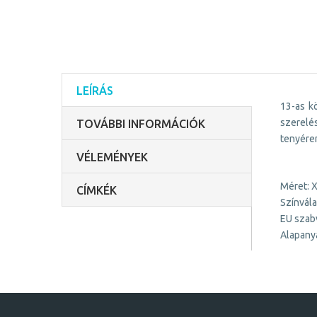
LEÍRÁS
13-as k
szerelé
TOVÁBBI INFORMÁCIÓK
tenyéren
VÉLEMÉNYEK
Méret: X
CÍMKÉK
Színvála
EU szab
Alapanya