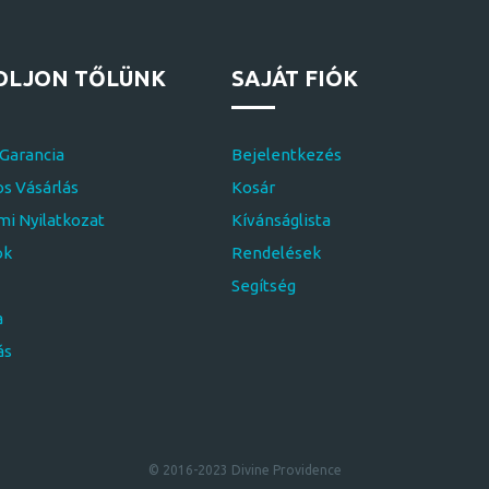
OLJON TŐLÜNK
SAJÁT FIÓK
 Garancia
Bejelentkezés
s Vásárlás
Kosár
i Nyilatkozat
Kívánságlista
ok
Rendelések
Segítség
a
ás
© 2016-2023 Divine Providence