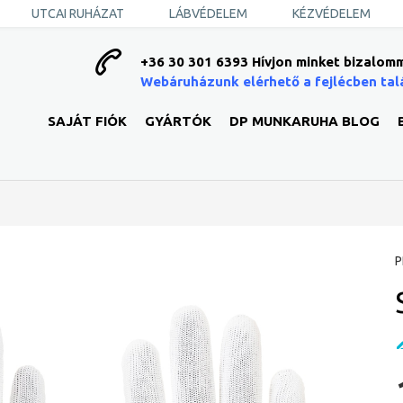
UTCAI RUHÁZAT
LÁBVÉDELEM
KÉZVÉDELEM
+36 30 301 6393 Hívjon minket bizalomm
Webáruházunk elérhető a fejlécben tal
SAJÁT FIÓK
GYÁRTÓK
DP MUNKARUHA BLOG
P