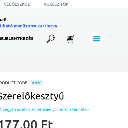
VÉDŐESZKÖZ
KIEGÉSZÍTŐK
al!
álható menüsorra kattintva.
BEJELENTKEZÉS
RODUCT CODE:
A020
Szerelőkesztyű
Legyen az első, aki véleményt ír erről a termékről
177,00 Ft