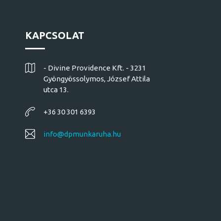
KAPCSOLAT
- Divine Providence Kft. - 3231
Gyöngyössolymos, József Attila
utca 13.
+36 30 301 6393
info@dpmunkaruha.hu