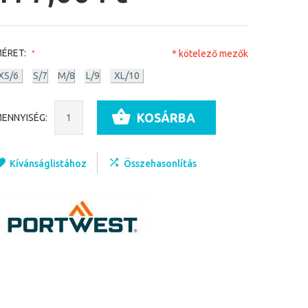
ÉRET:
* kötelező mezők
XS/6
S/7
M/8
L/9
XL/10
KOSÁRBA
ENNYISÉG:
Kívánságlistához
Összehasonlítás