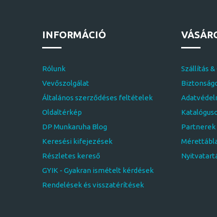
INFORMÁCIÓ
VÁSÁR
Rólunk
Szállítás &
Vevőszolgálat
Biztonságo
Általános szerződéses feltételek
Adatvédelm
Oldaltérkép
Katalógus
DP Munkaruha Blog
Partnerek
Keresési kifejezések
Mérettábl
Részletes kereső
Nyitvatart
GYIK - Gyakran ismételt kérdések
Rendelések és visszatérítések