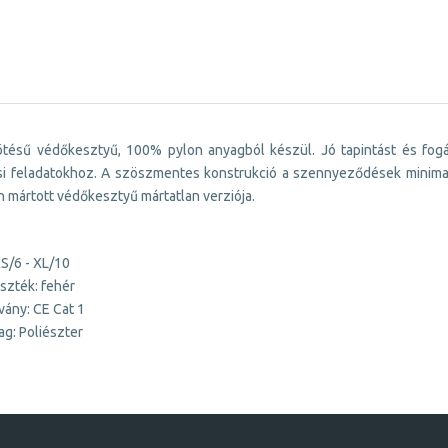
ötésű védőkesztyű, 100% pylon anyagból készül. Jó tapintást és fogás
si feladatokhoz. A szöszmentes konstrukció a szennyeződések minimal
 mártott védőkesztyű mártatlan verziója.
S/6 - XL/10
szték: fehér
vány: CE Cat 1
g: Poliészter