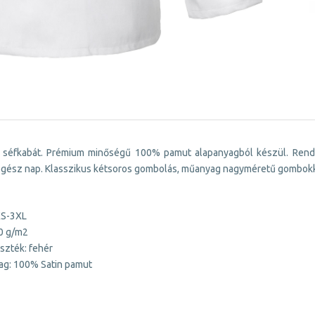
 séfkabát. Prémium minőségű 100% pamut alapanyagból készül. Rendk
 egész nap. Klasszikus kétsoros gombolás, műanyag nagyméretű gombokk
XS-3XL
80 g/m2
szték: fehér
ag: 100% Satin pamut