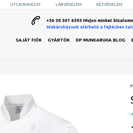
UTCAI RUHÁZAT
LÁBVÉDELEM
KÉZVÉDELEM
+36 30 301 6393 Hívjon minket bizalomm
Webáruházunk elérhető a fejlécben tal
SAJÁT FIÓK
GYÁRTÓK
DP MUNKARUHA BLOG
P