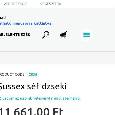
VÉDŐESZKÖZ
KIEGÉSZÍTŐK
al!
álható menüsorra kattintva.
BEJELENTKEZÉS
RODUCT CODE:
C836
Sussex séf dzseki
Legyen az első, aki véleményt ír erről a termékről
11 661,00 Ft