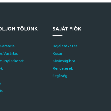
OLJON TŐLÜNK
SAJÁT FIÓK
 Garancia
Bejelentkezés
s Vásárlás
Kosár
i Nyilatkozat
Kívánságlista
ok
Rendelések
Segítség
a
ás