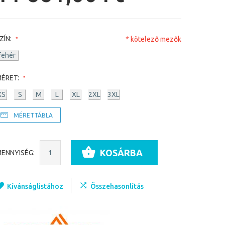
ZÍN:
* kötelező mezők
fehér
ÉRET:
XS
S
M
L
XL
2XL
3XL
MÉRETTÁBLA
KOSÁRBA
ENNYISÉG:
Kívánságlistához
Összehasonlítás