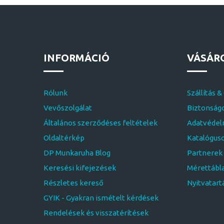
INFORMÁCIÓ
VÁSÁR
Rólunk
Szállítás &
Vevőszolgálat
Biztonságo
Általános szerződéses feltételek
Adatvédelm
Oldaltérkép
Katalógus
DP Munkaruha Blog
Partnerek
Keresési kifejezések
Mérettábl
Részletes kereső
Nyitvatart
GYIK - Gyakran ismételt kérdések
Rendelések és visszatérítések