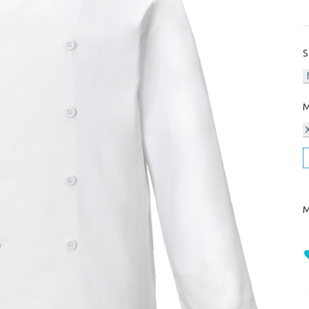
S
M
M