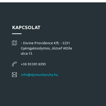
KAPCSOLAT
- Divine Providence Kft. - 3231
Gyöngyössolymos, József Attila
utca 13.
+36 30 301 6393
info@dpmunkaruha.hu