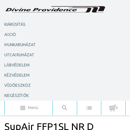
KIÁRÚSÍTÁS
AKCIÓ
MUNKARUHÁZAT
UTCAI RUHÁZAT
LÁBVÉDELEM
KÉZVÉDELEM
VÉDŐESZKÖZ
KIEGÉSZÍTŐK
Menü
0
SupAir FFP1SL NR D