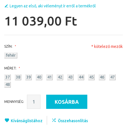
Legyen az első, aki véleményt ír erről a termékről
11 039,00 Ft
* kötelező mezők
SZÍN:
fehér
MÉRET:
37
38
39
40
41
42
43
44
45
46
47
48
KOSÁRBA
MENNYISÉG:
Kívánságlistához
Összehasonlítás