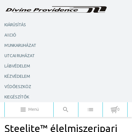
KIÁRÚSÍTÁS
AKCIÓ
MUNKARUHÁZAT
UTCAI RUHÁZAT
LÁBVÉDELEM
KÉZVÉDELEM
VÉDŐESZKÖZ
KIEGÉSZÍTŐK
Menü
0
Steelite™ élelmiszeripari