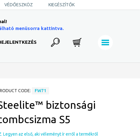
VÉDŐESZKÖZ
KIEGÉSZÍTŐK
al!
álható menüsorra kattintva.
BEJELENTKEZÉS
RODUCT CODE:
FW71
Steelite™ biztonsági
combcsizma S5
Legyen az első, aki véleményt ír erről a termékről