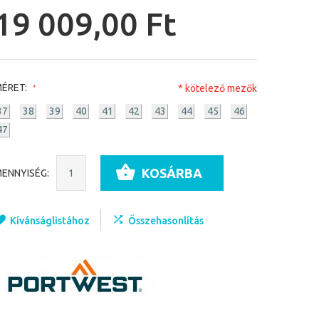
19 009,00 Ft
ÉRET:
* kötelező mezők
37
38
39
40
41
42
43
44
45
46
47
KOSÁRBA
ENNYISÉG:
Kívánságlistához
Összehasonlítás