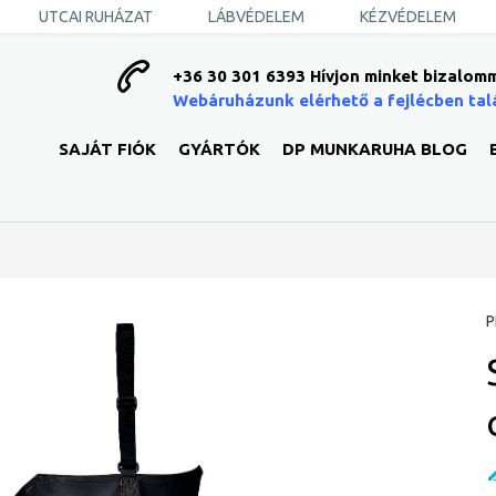
UTCAI RUHÁZAT
LÁBVÉDELEM
KÉZVÉDELEM
+36 30 301 6393 Hívjon minket bizalomm
Webáruházunk elérhető a fejlécben tal
SAJÁT FIÓK
GYÁRTÓK
DP MUNKARUHA BLOG
P