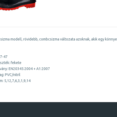
csizma modell, rövidebb, combcsizma változata azoknak, akik egy könny
37-47
szték: fekete
vány: EN20345:2004 + A1:2007
g: PVC/nitril
m: 5,12,7,6,3,1,9,14