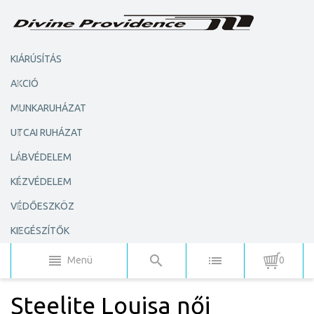
KIÁRÚSÍTÁS
AKCIÓ
MUNKARUHÁZAT
UTCAI RUHÁZAT
LÁBVÉDELEM
KÉZVÉDELEM
VÉDŐESZKÖZ
KIEGÉSZÍTŐK
Menü
0
Steelite Louisa női