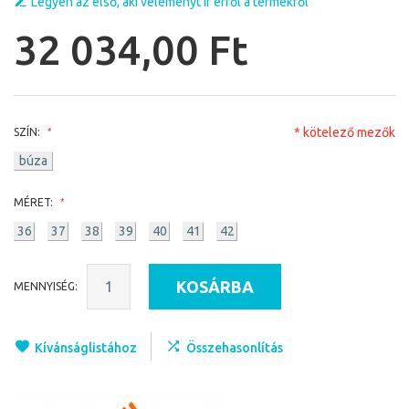
Legyen az első, aki véleményt ír erről a termékről
32 034,00 Ft
* kötelező mezők
SZÍN:
búza
MÉRET:
36
37
38
39
40
41
42
KOSÁRBA
MENNYISÉG:
Kívánságlistához
Összehasonlítás