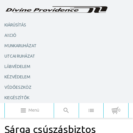
KIÁRÚSÍTÁS
AKCIÓ
MUNKARUHÁZAT
UTCAI RUHÁZAT
LÁBVÉDELEM
KÉZVÉDELEM
VÉDŐESZKÖZ
KIEGÉSZÍTŐK
Menü
0
Sárga csúszásbiztos