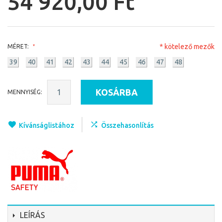
54 920,00 Ft
* kötelező mezők
MÉRET:
39
40
41
42
43
44
45
46
47
48
KOSÁRBA
MENNYISÉG:
Kívánságlistához
Összehasonlítás
LEÍRÁS