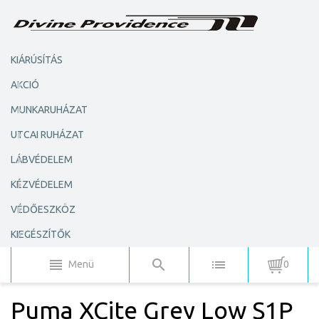
KIÁRÚSÍTÁS
AKCIÓ
MUNKARUHÁZAT
UTCAI RUHÁZAT
LÁBVÉDELEM
KÉZVÉDELEM
VÉDŐESZKÖZ
KIEGÉSZÍTŐK
Menü
0
Puma XCite Grey Low S1P