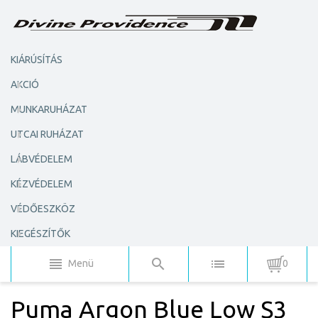
KIÁRÚSÍTÁS
AKCIÓ
MUNKARUHÁZAT
UTCAI RUHÁZAT
LÁBVÉDELEM
KÉZVÉDELEM
VÉDŐESZKÖZ
KIEGÉSZÍTŐK
Menü
0
Puma Argon Blue Low S3