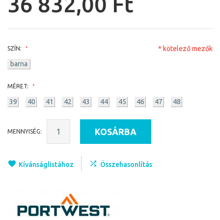
36 832,00 Ft
* kötelező mezők
SZÍN:
barna
MÉRET:
39
40
41
42
43
44
45
46
47
48
KOSÁRBA
MENNYISÉG:
Kívánságlistához
Összehasonlítás