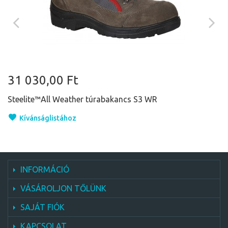
31 030,00 Ft
Steelite™All Weather túrabakancs S3 WR
Kívánságlistához
INFORMÁCIÓ
VÁSÁROLJON TŐLÜNK
SAJÁT FIÓK
KAPCSOLAT