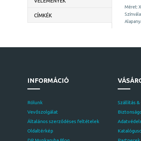
VÉLEMÉNYEK
Méret: 
Színvála
CÍMKÉK
Alapanya
INFORMÁCIÓ
VÁSÁR
Rólunk
Szállítás &
Vevőszolgálat
Biztonságo
Általános szerződéses feltételek
Adatvédelm
Oldaltérkép
Katalógus
DP Munkaruha Blog
Partnerek