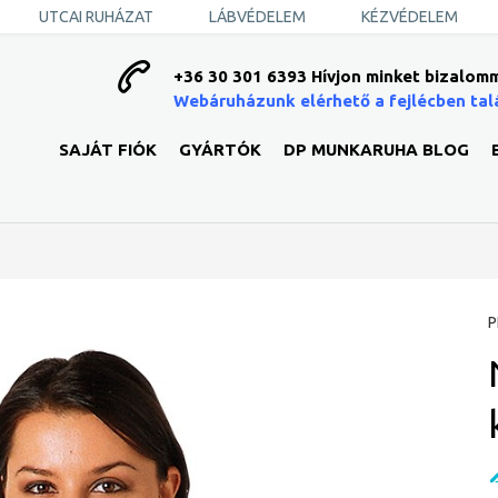
UTCAI RUHÁZAT
LÁBVÉDELEM
KÉZVÉDELEM
+36 30 301 6393 Hívjon minket bizalomm
Webáruházunk elérhető a fejlécben tal
SAJÁT FIÓK
GYÁRTÓK
DP MUNKARUHA BLOG
P