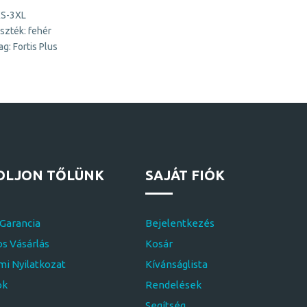
XS-3XL
szték: fehér
g: Fortis Plus
OLJON TŐLÜNK
SAJÁT FIÓK
 Garancia
Bejelentkezés
s Vásárlás
Kosár
i Nyilatkozat
Kívánságlista
ok
Rendelések
Segítség