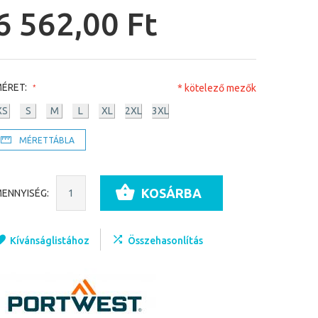
6 562,00 Ft
ÉRET:
* kötelező mezők
XS
S
M
L
XL
2XL
3XL
MÉRETTÁBLA
KOSÁRBA
ENNYISÉG:
Kívánságlistához
Összehasonlítás