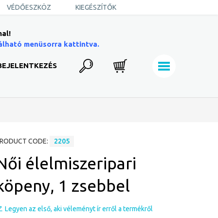
VÉDŐESZKÖZ
KIEGÉSZÍTŐK
al!
álható menüsorra kattintva.
BEJELENTKEZÉS
RODUCT CODE:
2205
Női élelmiszeripari
köpeny, 1 zsebbel
Legyen az első, aki véleményt ír erről a termékről