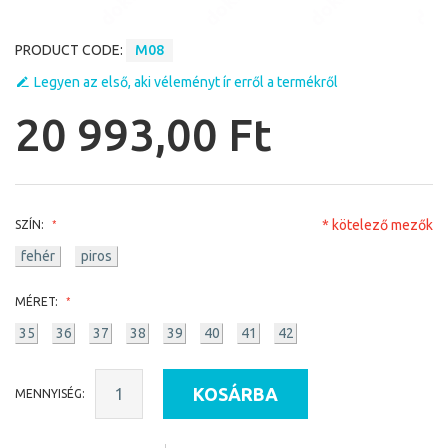
PRODUCT CODE:
M08
Legyen az első, aki véleményt ír erről a termékről
20 993,00 Ft
* kötelező mezők
SZÍN:
fehér
piros
MÉRET:
35
36
37
38
39
40
41
42
KOSÁRBA
MENNYISÉG: