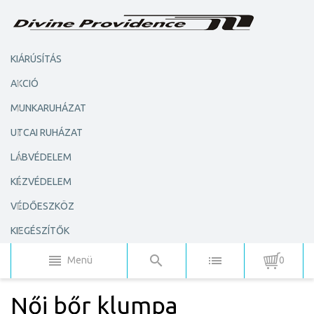
KIÁRÚSÍTÁS
AKCIÓ
MUNKARUHÁZAT
UTCAI RUHÁZAT
LÁBVÉDELEM
KÉZVÉDELEM
VÉDŐESZKÖZ
KIEGÉSZÍTŐK
Menü
0
Női bőr klumpa