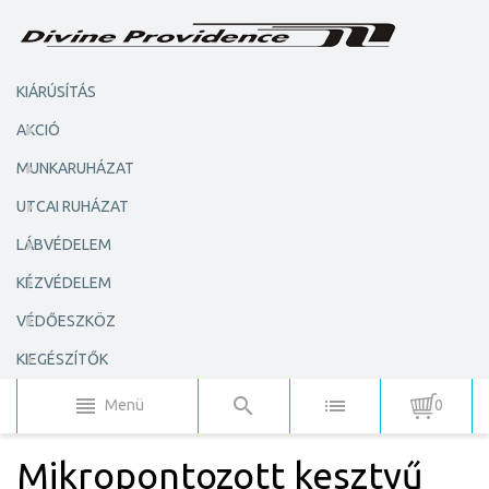
KIÁRÚSÍTÁS
AKCIÓ
MUNKARUHÁZAT
UTCAI RUHÁZAT
LÁBVÉDELEM
KÉZVÉDELEM
VÉDŐESZKÖZ
KIEGÉSZÍTŐK
Menü
0
Mikropontozott kesztyű