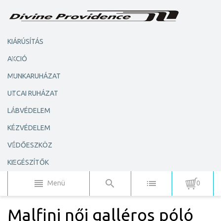
KIÁRÚSÍTÁS
AKCIÓ
MUNKARUHÁZAT
UTCAI RUHÁZAT
LÁBVÉDELEM
KÉZVÉDELEM
VÉDŐESZKÖZ
KIEGÉSZÍTŐK
Menü
0
Malfini női galléros póló