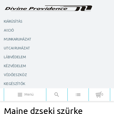
KIÁRÚSÍTÁS
AKCIÓ
MUNKARUHÁZAT
UTCAI RUHÁZAT
LÁBVÉDELEM
KÉZVÉDELEM
VÉDŐESZKÖZ
KIEGÉSZÍTŐK
Menü
0
Maine dzseki szürke