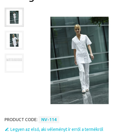
PRODUCT CODE:
NV-114
Legyen az első, aki véleményt ír erről a termékről