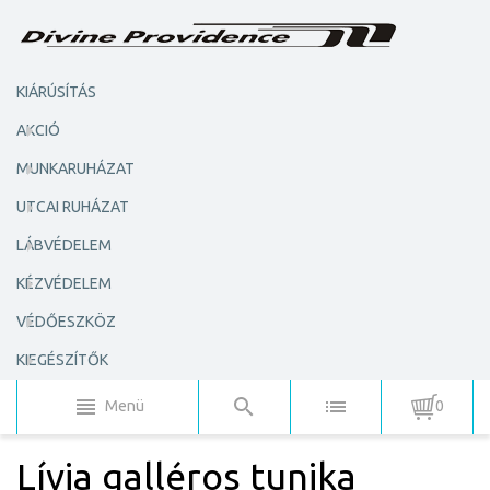
KIÁRÚSÍTÁS
AKCIÓ
MUNKARUHÁZAT
UTCAI RUHÁZAT
LÁBVÉDELEM
KÉZVÉDELEM
VÉDŐESZKÖZ
KIEGÉSZÍTŐK
Menü
0
Lívia galléros tunika