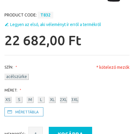
PRODUCT CODE:
T832
Legyen az első, aki véleményt ír erről a termékről
22 682,00 Ft
* kötelező mezők
SZÍN:
acélszürke
MÉRET:
XS
S
M
L
XL
2XL
3XL
MÉRETTÁBLA