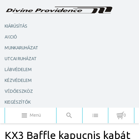
KIÁRÚSÍTÁS
AKCIÓ
MUNKARUHÁZAT
UTCAI RUHÁZAT
LÁBVÉDELEM
KÉZVÉDELEM
VÉDŐESZKÖZ
KIEGÉSZÍTŐK
Menü
0
KX3 Baffle kapucnis kabát