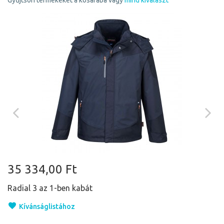
Gyűjtsön termékeket a kosarába vagy
mind kiválaszt
35 334,00 Ft
Radial 3 az 1-ben kabát
Kívánságlistához