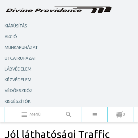
KIÁRÚSÍTÁS
AKCIÓ
MUNKARUHÁZAT
UTCAI RUHÁZAT
LÁBVÉDELEM
KÉZVÉDELEM
VÉDŐESZKÖZ
KIEGÉSZÍTŐK
Menü
0
Jól láthatósági Traffic