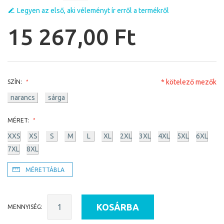
Legyen az első, aki véleményt ír erről a termékről
15 267,00 Ft
* kötelező mezők
SZÍN:
narancs
sárga
MÉRET:
XXS
XS
S
M
L
XL
2XL
3XL
4XL
5XL
6XL
7XL
8XL
MÉRETTÁBLA
KOSÁRBA
MENNYISÉG: