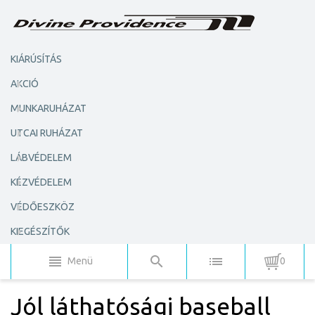
KIÁRÚSÍTÁS
AKCIÓ
MUNKARUHÁZAT
UTCAI RUHÁZAT
LÁBVÉDELEM
KÉZVÉDELEM
VÉDŐESZKÖZ
KIEGÉSZÍTŐK
Menü
0
Jól láthatósági baseball