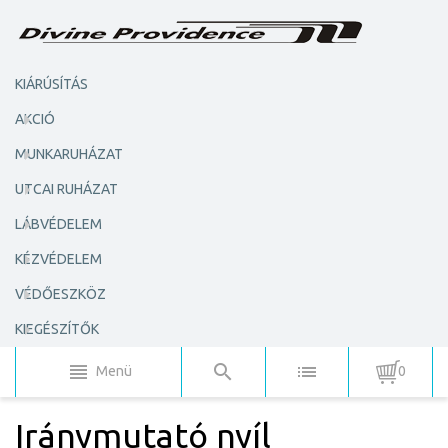
KIÁRÚSÍTÁS
AKCIÓ
MUNKARUHÁZAT
UTCAI RUHÁZAT
LÁBVÉDELEM
KÉZVÉDELEM
VÉDŐESZKÖZ
KIEGÉSZÍTŐK
Menü
0
Iránymutató nyíl