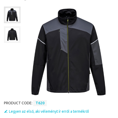
PRODUCT CODE:
T620
Legyen az első, aki véleményt ír erről a termékről