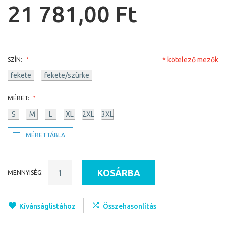
21 781,00 Ft
* kötelező mezők
SZÍN:
fekete
fekete/szürke
MÉRET:
S
M
L
XL
2XL
3XL
MÉRETTÁBLA
KOSÁRBA
MENNYISÉG:
Kívánságlistához
Összehasonlítás