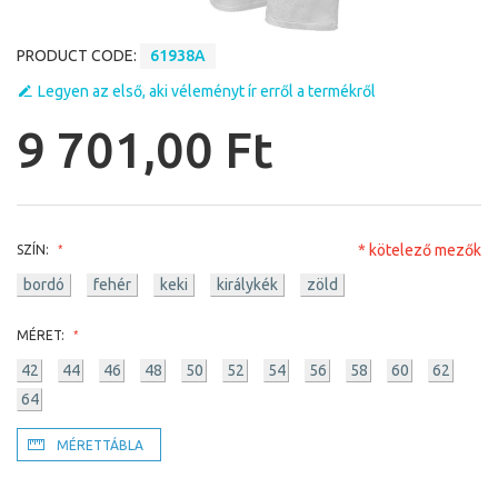
PRODUCT CODE:
61938A
Legyen az első, aki véleményt ír erről a termékről
9 701,00 Ft
* kötelező mezők
SZÍN:
bordó
fehér
keki
királykék
zöld
MÉRET:
42
44
46
48
50
52
54
56
58
60
62
64
MÉRETTÁBLA