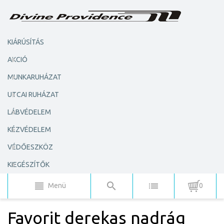
KIÁRÚSÍTÁS
AKCIÓ
MUNKARUHÁZAT
UTCAI RUHÁZAT
LÁBVÉDELEM
KÉZVÉDELEM
VÉDŐESZKÖZ
KIEGÉSZÍTŐK
Menü
0
Favorit derekas nadrág