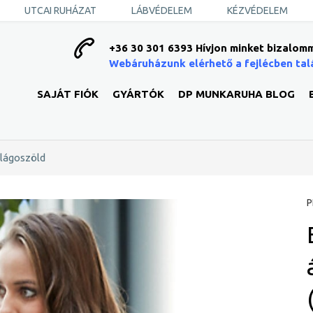
UTCAI RUHÁZAT
LÁBVÉDELEM
KÉZVÉDELEM
+36 30 301 6393 Hívjon minket bizalomm
Webáruházunk elérhető a fejlécben tal
SAJÁT FIÓK
GYÁRTÓK
DP MUNKARUHA BLOG
ilágoszöld
P