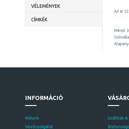
VÉLEMÉNYEK
Az ár 52
CÍMKÉK
Méret: 
Színvála
Alapany
INFORMÁCIÓ
VÁSÁR
Rólunk
Szállítás &
Vevőszolgálat
Biztonságo