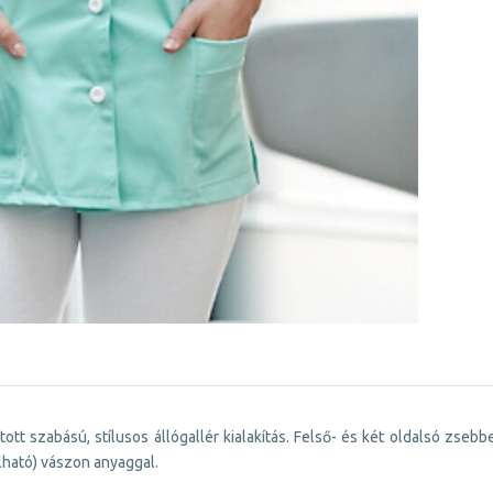
tott szabású, stílusos állógallér kialakítás. Felső- és két oldalsó zse
alható) vászon anyaggal.