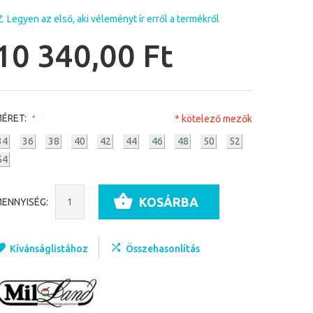
Legyen az első, aki véleményt ír erről a termékről
10 340,00 Ft
ÉRET:
* kötelező mezők
34
36
38
40
42
44
46
48
50
52
54
KOSÁRBA
ENNYISÉG:
Kívánságlistához
Összehasonlítás