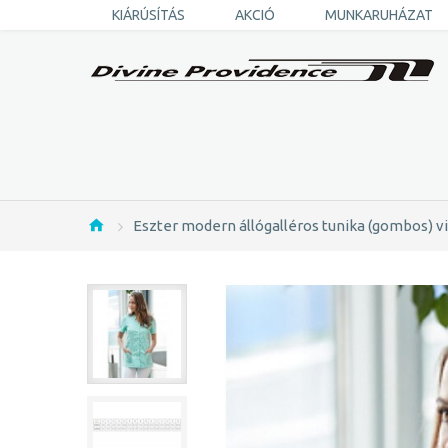
KIÁRÚSÍTÁS
AKCIÓ
MUNKARUHÁZAT
Eszter modern állógalléros tunika (gombos) v