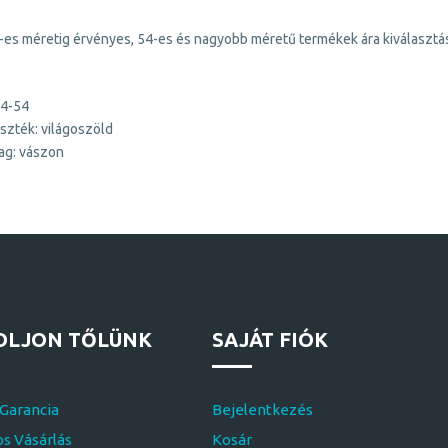
-es méretig érvényes, 54-es és nagyobb méretű termékek ára kiválasztás
34-54
szték: világoszöld
ag: vászon
OLJON TŐLÜNK
SAJÁT FIÓK
 Garancia
Bejelentkezés
s Vásárlás
Kosár