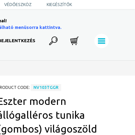
VÉDŐESZKÖZ
KIEGÉSZÍTŐK
al!
álható menüsorra kattintva.
BEJELENTKEZÉS
RODUCT CODE:
NV103TGGR
Eszter modern
állógalléros tunika
(gombos) világoszöld