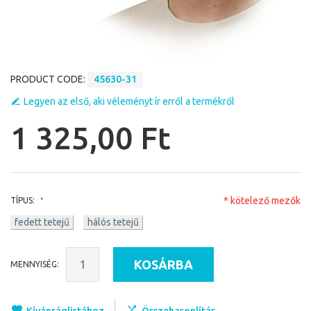
PRODUCT CODE:
45630-31
Legyen az első, aki véleményt ír erről a termékről
1 325,00 Ft
* kötelező mezők
TÍPUS:
fedett tetejű
hálós tetejű
KOSÁRBA
MENNYISÉG: