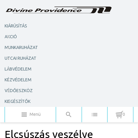
KIÁRÚSÍTÁS
AKCIÓ
MUNKARUHÁZAT
UTCAI RUHÁZAT
LÁBVÉDELEM
KÉZVÉDELEM
VÉDŐESZKÖZ
KIEGÉSZÍTŐK
Menü
0
Elcsúszás veszélye