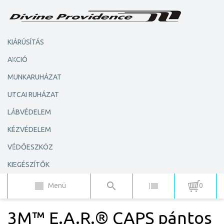
KIÁRÚSÍTÁS
AKCIÓ
MUNKARUHÁZAT
UTCAI RUHÁZAT
LÁBVÉDELEM
KÉZVÉDELEM
VÉDŐESZKÖZ
KIEGÉSZÍTŐK
Menü
0
3M™ E.A.R.® CAPS pántos