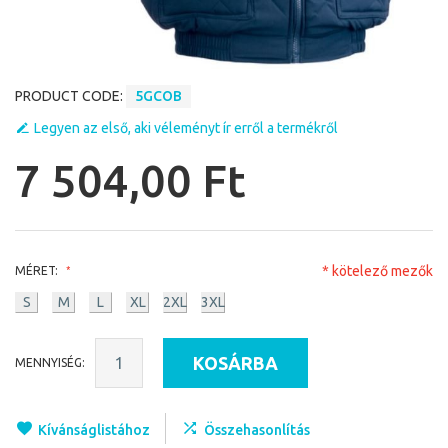
PRODUCT CODE:
5GCOB
Legyen az első, aki véleményt ír erről a termékről
7 504,00 Ft
* kötelező mezők
MÉRET:
S
M
L
XL
2XL
3XL
KOSÁRBA
MENNYISÉG:
Kívánságlistához
Összehasonlítás