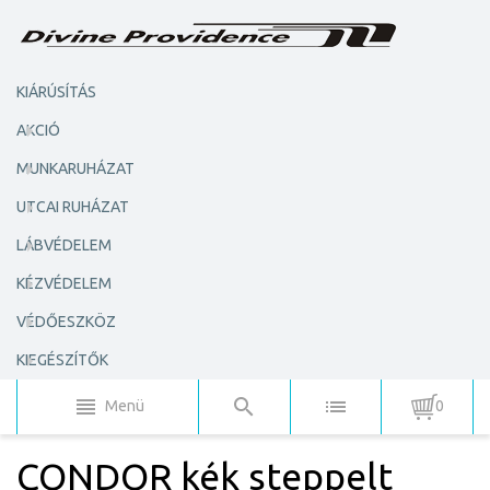
KIÁRÚSÍTÁS
AKCIÓ
MUNKARUHÁZAT
UTCAI RUHÁZAT
LÁBVÉDELEM
KÉZVÉDELEM
VÉDŐESZKÖZ
KIEGÉSZÍTŐK
Menü
0
CONDOR kék steppelt