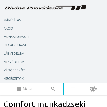
KIÁRÚSÍTÁS
AKCIÓ
MUNKARUHÁZAT
UTCAI RUHÁZAT
LÁBVÉDELEM
KÉZVÉDELEM
VÉDŐESZKÖZ
KIEGÉSZÍTŐK
Menü
0
Comfort munkadzseki