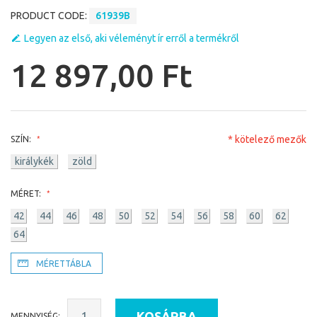
PRODUCT CODE:
61939B
Legyen az első, aki véleményt ír erről a termékről
12 897,00 Ft
* kötelező mezők
SZÍN:
királykék
zöld
MÉRET:
42
44
46
48
50
52
54
56
58
60
62
64
MÉRETTÁBLA
KOSÁRBA
MENNYISÉG: