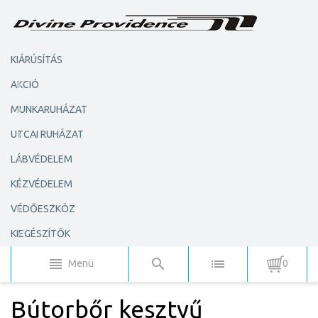
KIÁRÚSÍTÁS
AKCIÓ
MUNKARUHÁZAT
UTCAI RUHÁZAT
LÁBVÉDELEM
KÉZVÉDELEM
VÉDŐESZKÖZ
KIEGÉSZÍTŐK
Menü
0
Bútorbőr kesztyű