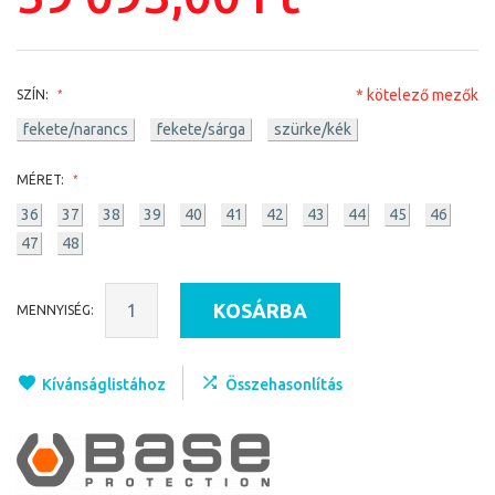
* kötelező mezők
SZÍN:
fekete/narancs
fekete/sárga
szürke/kék
MÉRET:
36
37
38
39
40
41
42
43
44
45
46
47
48
KOSÁRBA
MENNYISÉG:
Kívánságlistához
Összehasonlítás