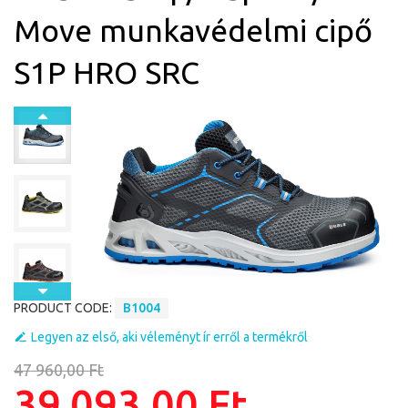
Move munkavédelmi cipő
S1P HRO SRC
PRODUCT CODE:
B1004
Legyen az első, aki véleményt ír erről a termékről
47 960,00 Ft
39 093,00 Ft