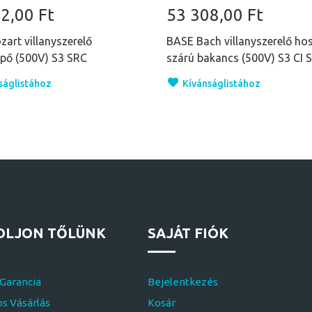
2,00 Ft
53 308,00 Ft
art villanyszerelő
BASE Bach villanyszerelő ho
pő (500V) S3 SRC
szárú bakancs (500V) S3 CI 
ságlistához
Kívánságlistához
OLJON TŐLÜNK
SAJÁT FIÓK
 Garancia
Bejelentkezés
s Vásárlás
Kosár