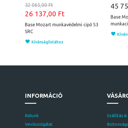
32 065,00 Ft
45 75
26 137,00 Ft
Base Moz
munkaci
Base Mozart munkavédelmi cipő S3
SRC
Kíván
Kívánságlistához
INFORMÁCIÓ
VÁSÁR
Rólunk
Szállítás &
Vevőszolgálat
Biztonságo