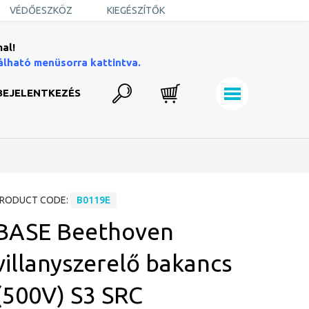
VÉDŐESZKÖZ
KIEGÉSZÍTŐK
al!
álható menüsorra kattintva.
BEJELENTKEZÉS
RODUCT CODE:
B0119E
BASE Beethoven
villanyszerelő bakancs
(500V) S3 SRC