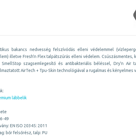
atikus bakancs nedvesség felszívódás elleni védelemmel (vízleperge
lem) illetve Fresh'n Flex talpátszúrás elleni védelem. Csúszásmentes, ké
. SmellStop szagsemlegesítő és antibakteriális béléssel, Dry'n Air 
maztatott AirTech + Tpu-Skin technológiával a rugalmas és kényelmes vi
nk:
émium lábbelik
kete
36-49
vány: EN ISO 20345: 2011
g: bőr felsőrész, talp: PU