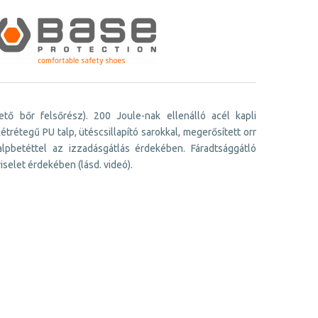
tő bőr felsőrész). 200 Joule-nak ellenálló acél kapli
trétegű PU talp, ütéscsillapító sarokkal, megerősített orr
talpbetéttel az izzadásgátlás érdekében. Fáradtsággátló
selet érdekében (lásd. videó).