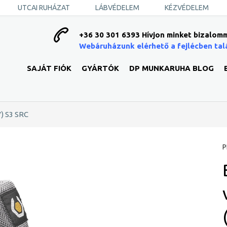
UTCAI RUHÁZAT
LÁBVÉDELEM
KÉZVÉDELEM
+36 30 301 6393 Hívjon minket bizalomm
Webáruházunk elérhető a fejlécben tal
SAJÁT FIÓK
GYÁRTÓK
DP MUNKARUHA BLOG
) S3 SRC
P