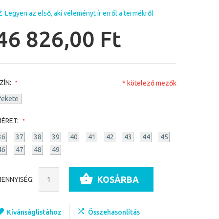
Legyen az első, aki véleményt ír erről a termékről
46 826,00 Ft
ZÍN:
* kötelező mezők
fekete
ÉRET:
36
37
38
39
40
41
42
43
44
45
46
47
48
49
KOSÁRBA
ENNYISÉG:
Kívánságlistához
Összehasonlítás