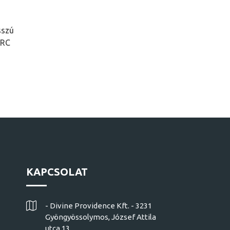
sszú
SRC
KAPCSOLAT
- Divine Providence Kft. - 3231
Gyöngyössolymos, József Attila
utca 13.