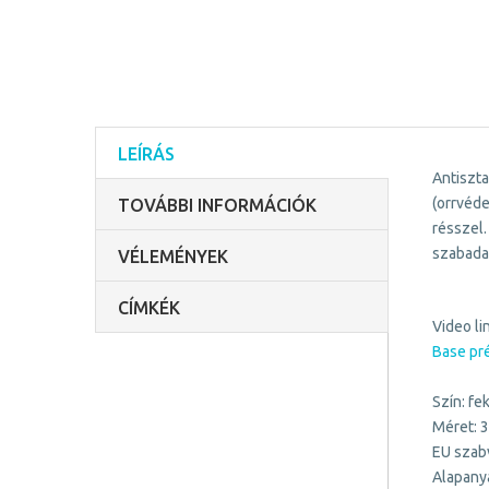
LEÍRÁS
Antiszt
(orrvéde
TOVÁBBI INFORMÁCIÓK
résszel
szabadal
VÉLEMÉNYEK
CÍMKÉK
Video li
Base pr
Szín: fe
Méret: 
EU szab
Alapanya