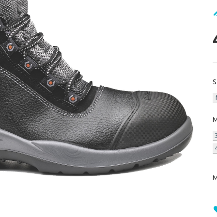
S
M
M