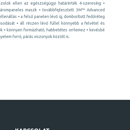
oszolok ellen az egészségügyi határérték 4-szereséig •
us hárompaneles maszk • továbbfejlesztett 3M™ Advanced
llenállás • a felső panelen lévő új, domborított fedőréteg
sodását • áll részen lévő füllel könnyebb a felvétel és
tok • könnyen formázható, habbetétes orrlemez • kevésbé
elem forró, párás viszonyok között is.