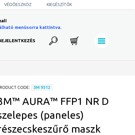
VÉDŐESZKÖZ
KIEGÉSZÍTŐK
al!
álható menüsorra kattintva.
BEJELENTKEZÉS
RODUCT CODE:
3M 9312
3M™ AURA™ FFP1 NR D
szelepes (paneles)
részecskeszűrő maszk