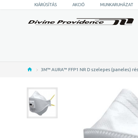
KIÁRÚSÍTÁS
AKCIÓ
MUNKARUHÁZAT
3M™ AURA™ FFP1 NR D szelepes (paneles) rés