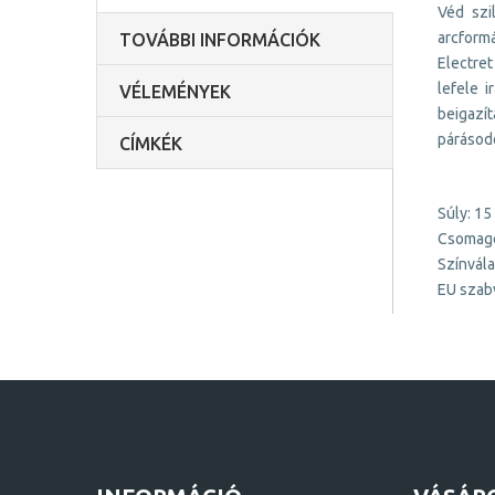
Véd szi
arcform
TOVÁBBI INFORMÁCIÓK
Electret
lefele 
VÉLEMÉNYEK
beigazí
párásodó
CÍMKÉK
Súly: 15
Csomago
Színvála
EU szab