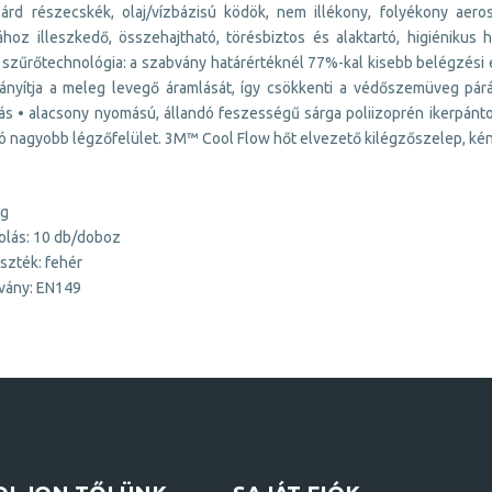
lárd részecskék, olaj/vízbázisú ködök, nem illékony, folyékony aer
ához illeszkedő, összehajtható, törésbiztos és alaktartó, higiénik
 szűrőtechnológia: a szabvány határértéknél 77%-kal kisebb belégzési e
irányítja a meleg levegő áramlását, így csökkenti a védőszemüveg párá
tás • alacsony nyomású, állandó feszességű sárga poliizoprén ikerpán
 nagyobb légzőfelület. 3M™ Cool Flow hőt elvezető kilégzőszelep, kény
 g
lás: 10 db/doboz
szték: fehér
vány: EN149