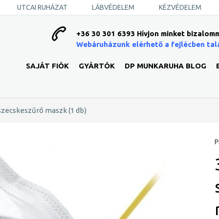
UTCAI RUHÁZAT
LÁBVÉDELEM
KÉZVÉDELEM
+36 30 301 6393 Hívjon minket bizalomm
Webáruházunk elérhető a fejlécben tal
SAJÁT FIÓK
GYÁRTÓK
DP MUNKARUHA BLOG
zecskeszűrő maszk (1 db)
P