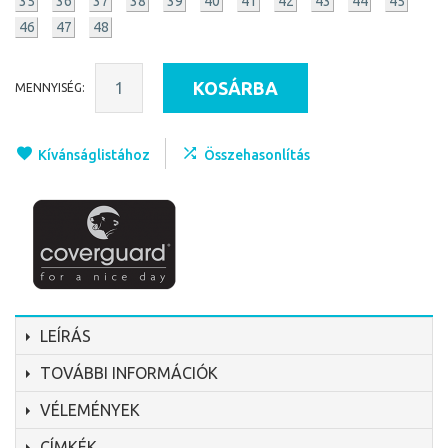
35
36
37
38
39
40
41
42
43
44
45
46
47
48
KOSÁRBA
MENNYISÉG:
Kívánságlistához
Összehasonlítás
LEÍRÁS
TOVÁBBI INFORMÁCIÓK
VÉLEMÉNYEK
CÍMKÉK