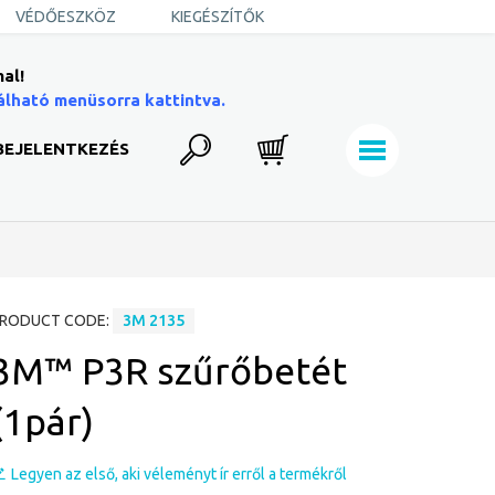
VÉDŐESZKÖZ
KIEGÉSZÍTŐK
al!
álható menüsorra kattintva.
BEJELENTKEZÉS
RODUCT CODE:
3M 2135
3M™ P3R szűrőbetét
(1pár)
Legyen az első, aki véleményt ír erről a termékről