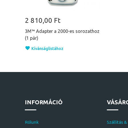
2 810,00 Ft
3M™ Adapter a 2000-es sorozathoz
(1 pár)
Kívánságlistához
INFORMÁCIÓ
VÁSÁR
Rólunk
Szállítás &