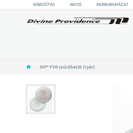
KIÁRÚSÍTÁS
AKCIÓ
MUNKARUHÁZAT
3M™ P3R szűrőbetét (1pár)