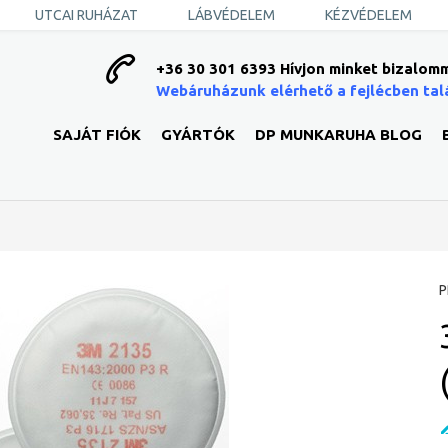
UTCAI RUHÁZAT
LÁBVÉDELEM
KÉZVÉDELEM
+36 30 301 6393 Hívjon minket bizalomm
Webáruházunk elérhető a fejlécben tal
SAJÁT FIÓK
GYÁRTÓK
DP MUNKARUHA BLOG
P