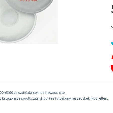
M
00-6300 as szűrőálarcokhoz használható.
kategóriába sorolt szilárd (por) és folyékony részecskék (köd) ellen.