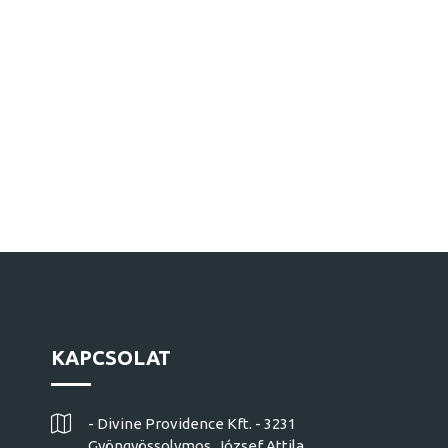
KAPCSOLAT
- Divine Providence Kft. - 3231
Gyöngyössolymos, József Attila