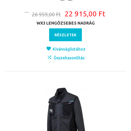
22 915,00 Ft
26 959,00 Ft
WX3 LENGŐZSEBES NADRÁG
RÉSZLETEK
Kívánságlistához
Összehasonlítás