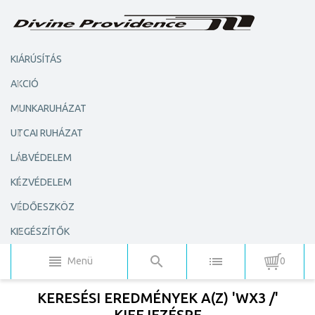
KIÁRÚSÍTÁS
AKCIÓ
MUNKARUHÁZAT
UTCAI RUHÁZAT
LÁBVÉDELEM
KÉZVÉDELEM
VÉDŐESZKÖZ
KIEGÉSZÍTŐK
Menü
0
KERESÉSI EREDMÉNYEK A(Z) 'WX3 /'
KIFEJEZÉSRE