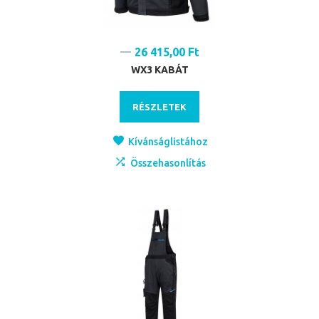
26 415,00 Ft
WX3 KABÁT
RÉSZLETEK
Kívánságlistához
Összehasonlítás